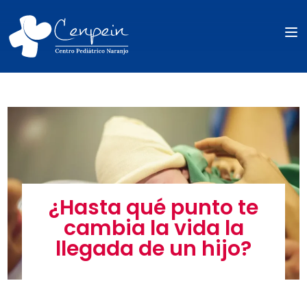
¿Hasta qué punto te
cambia la vida la
llegada de un hijo?