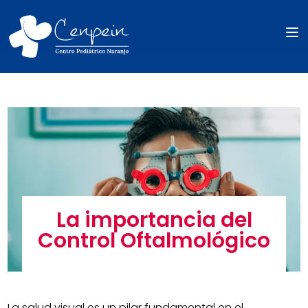
La importancia del
Control Oftalmológico
La salud visual es un pilar fundamental en el